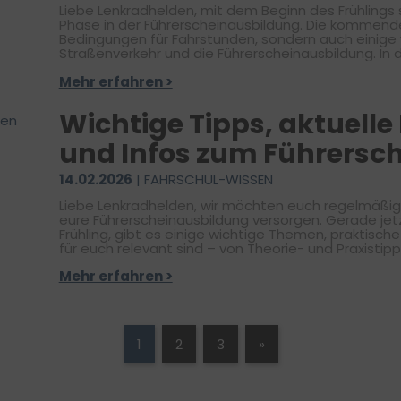
Liebe Lenkradhelden, mit dem Beginn des Frühlings startet für viele auch eine neue
Phase in der Führerscheinausbildung. Die kommend
Bedingungen für Fahrstunden, sondern auch einige
Straßenverkehr und die Führerscheinausbildung. In diesem Newsletter haben wir für euch
einige hilfreiche Theorie- und Praxistipps zusamme
Mehr erfahren >
Informationen zur Diskussion um mögliche Änderungen bei
beim Lesen und weiterhin viel Erfolg auf eurem Weg z
Charlys Fahrschulteam
Wichtige Tipps, aktuell
und Infos zum Führersch
14.02.2026
| FAHRSCHUL-WISSEN
Liebe Lenkradhelden, wir möchten euch regelmäßig mit wichtigen Informationen rund um
eure Führerscheinausbildung versorgen. Gerade je
Frühling, gibt es einige wichtige Themen, praktische
für euch relevant sind – von Theorie- und Praxistipp
rund um den Führerschein. 🚗 In diesem Newsletter erwarten dich hilfreiche Tipps zur
Mehr erfahren >
Fahr- und Prüfungssicherheit und aktuelle News Str
frei – wir begleiten dich durch den Februar mit Wiss
Fahrspaß! Viel Spaß beim Lesen und bis bald a
1
2
3
»