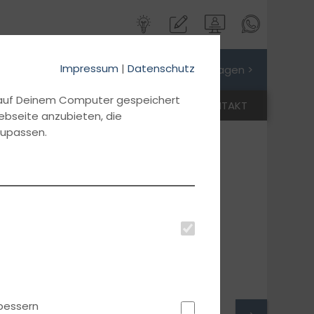
Impressum
|
Datenschutz
Jetzt Preis anfragen >
d auf Deinem Computer gespeichert
AKTUELLES
ANMELDEN
KONTAKT
ebseite anzubieten, die
zupassen.
bessern