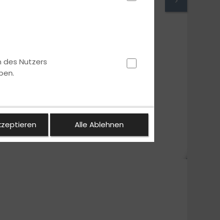
>
n des Nutzers
ben.
kzeptieren
Alle Ablehnen