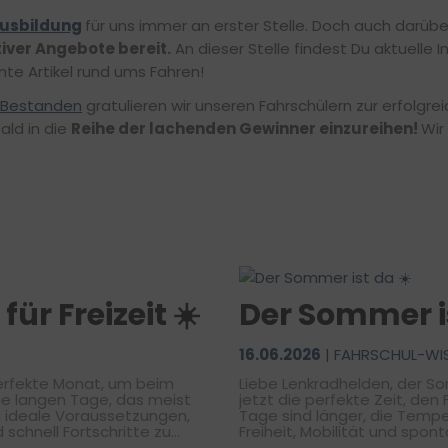
usbildung
für uns immer an erster Stelle. Doch auch darübe
iver Angebote bereit.
An dieser Stelle findest Du aktuelle
te Artikel rund ums Fahren!
Bestanden
gratulieren wir unseren Fahrschülern zur erfolgr
ald in die
Reihe der lachenden Gewinner einzureihen!
Wir
ür Freizeit ☀️
Der Sommer is
16.06.2026
| FAHRSCHUL-WI
Liebe Lenkradhelden, der Sommer ist da und für viele beginnt
Die langen Tage, das meist
jetzt die perfekte Zeit, den
n ideale Voraussetzungen,
Tage sind länger, die Temp
 schnell Fortschritte zu
Freiheit, Mobilität und spo
höhte Verkehrsaufkommen
Woche. Gleichzeitig verändert sich auch das Verkehrsgeschehen: