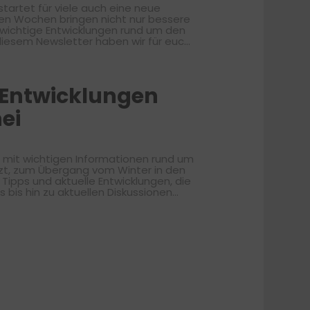
en Wochen bringen nicht nur bessere
 wichtige Entwicklungen rund um den
ngestellt sowie aktuelle
m Führerschein. Viel Spaß
um Führerschein wünscht Dein
e Entwicklungen
ei
tzt, zum Übergang vom Winter in den
 Tipps und aktuelle Entwicklungen, die
s bis hin zu aktuellen Diskussionen
aßenverkehr. Also: Gurt an, Scheiben
en, Motivation und einer extra Portion
uf der Straße Charlys Fahrschulteam 🚦