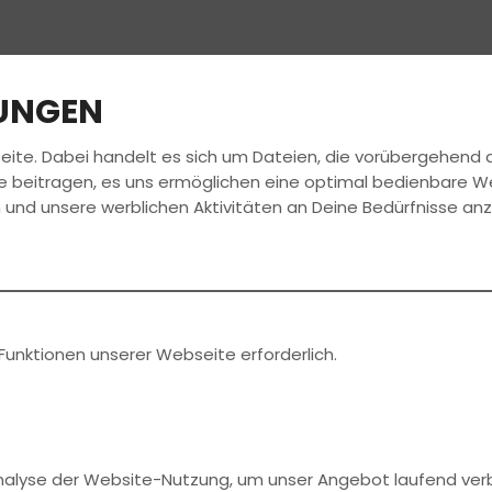
LUNGEN
eite. Dabei handelt es sich um Dateien, die vorübergehen
FAHRSCHULE
FÜHRERSCHEIN
e beitragen, es uns ermöglichen eine optimal bedienbare W
 und unsere werblichen Aktivitäten an Deine Bedürfnisse an
en News
rekt bei
Funktionen unserer Webseite erforderlich.
Analyse der Website-Nutzung, um unser Angebot laufend ver