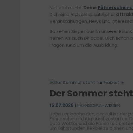
Natürlich steht
Deine
Führerscheina
Dich eine Vielzahl zusätzlicher
attrakt
Veranstaltungen, News und interessan
So sehen Sieger aus: In unserer Rubrik
helfen wir auch Dir dabei, Dich schon b
Fragen rund um die Ausbildung.
Der Sommer steht f
15.07.2026
| FAHRSCHUL-WISSEN
Liebe Lenkradhelden, der Juli ist der perfekte Monat, um beim
Führerschein richtig durchzustarten. 
gute Wetter und die Ferienzeit biete
um Fahrstunden flexibel zu planen und
machen. Gleichzeitig sorgen das er