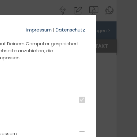
Impressum
|
Datenschutz
Jetzt Preis anfragen >
d auf Deinem Computer gespeichert
AKTUELLES
ANMELDEN
KONTAKT
ebseite anzubieten, die
zupassen.
bessern